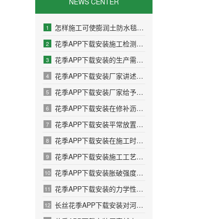
NEWS CENTER
怎样施工可使膨润土防水毯大发挥防水功能
1
花季APP下载安装施工检测有哪些方面？
2
花季APP下载安装的生产需要考虑哪些问题
3
花季APP下载安装厂家讲述产品如何发挥作用的
4
花季APP下载安装厂家给予施工的多项建议
5
花季APP下载安装在修补沥青路面的过程中需要注意哪些问题
6
花季APP下载安装平常放置的保密方法
7
花季APP下载安装在施工时温度对其有什么影响
8
花季APP下载安装施工工艺之应用于加筋土挡墙
9
花季APP下载安装胀破强度性能检测系统的设计
10
花季APP下载安装的力学性能理论模型问题
11
长丝花季APP下载安装对河岸颗粒的影响
12