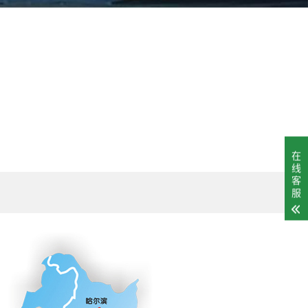
在
线
客
服