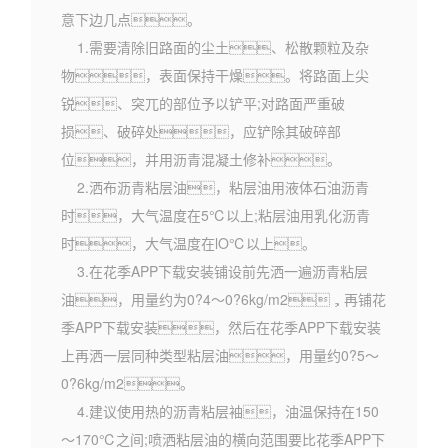
意下边几点。
1.需要清除旧路面的尘土、松散颗粒及杂
物，表面保持干燥。将路面上尖
锐、突兀的部位予以铲平;对路面严重破
损、破碎处，应铲除其破碎部
位，并用沥青混凝土修补。
2.洒布沥青粘层油，粘层油用液体石油沥青
时，大气温度在5℃以上;粘层油用乳化沥青
时，大气温度在lO℃以上。
3.在花季APP下载安装铺设前先洒一遍沥青粘层
油，用量约为0?4～0?6kg/m2，再铺花
季APP下载安装，然后在花季APP下载安装
上再洒一层同种类型粘层油，用量约0?5～
0?6kg/m2。
4.建议使用热的沥青粘层袖，油温保持在150
～170℃之间;喷洒粘层油的横向范围要比花季APP下