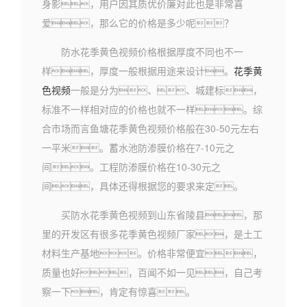
身影，用户因其质优价廉对此也是非常喜
爱，那么它的价格是多少呢？
防水花季黄色视频价格根据厚度不同也不一
样，厚度一般根据用途来设计。
花季黄
色视频
一般是分为、、城建标，
标准不一样相对应的价格也就不一样。综
合市场而言鱼塘花季黄色视频价格般在30-50元左右
一平米。蓄水池防渗膜价格在7-10元之
间。工程防渗膜价格在10-30元之
间，具体还得根据您的要求来定。
买防水花季黄色视频到山东省陵县，那
里的开发区有很多花季黄色视频厂家，是土工
材料生产基地。价格非常便宜，
质量也好，百闻不如一见，自己考
察一下，肯定有惊喜。